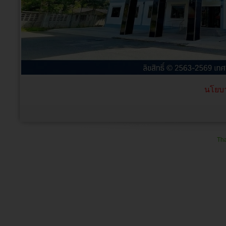
นโยบา
Tha