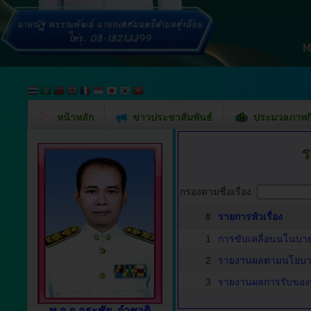
หน้าหลัก
ข่าวประชาสัมพันธ์
ประมวลภาพก
ร
กรองตามชื่อเรื่อง
#
รายการหัวเรื่อง
1
การขับเคลื่อนนโนบาย 
2
รายงานผลตามนโยบาย N
3
รายงานผลการรับของข
พ.จ.อ.อุระชัย จำชาติ