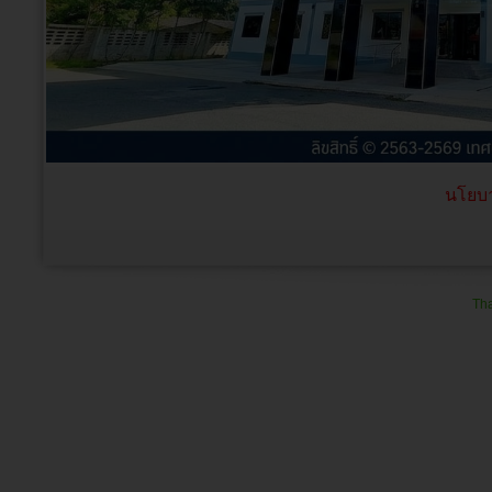
นโยบา
Tha