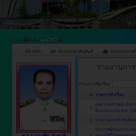
หน้าหลัก
ข่าวประชาสัมพันธ์
ประมวลภาพก
รายงานการก
กรองตามชื่อเรื่อง
#
รายการหัวเรื่อง
ผลความก้าวหน้าในก
1
ปีงบประมาณ พ.ศ. 25
2
รายงานการกำกับติดต
ประกาศผู้ชนะการเสน
3
คลองไส้ไก่ คลองสาธาร
พ.จ.อ.อุระชัย จำชาติ