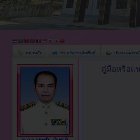
หน้าหลัก
ข่าวประชาสัมพันธ์
ประมวลภาพก
คู่มือหรือแ
พ.จ.อ.อุระชัย จำชาติ