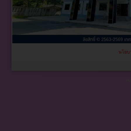
นโยบา
Tha