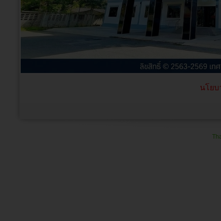
นโยบา
Tha