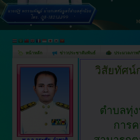
หน้าหลัก
ข่าวประชาสัมพันธ์
ประมวลภาพก
วิสัยทัศ
ตำบลทุ่
การค
สามารถต
พ.จ.อ.อุระชัย จำชาติ