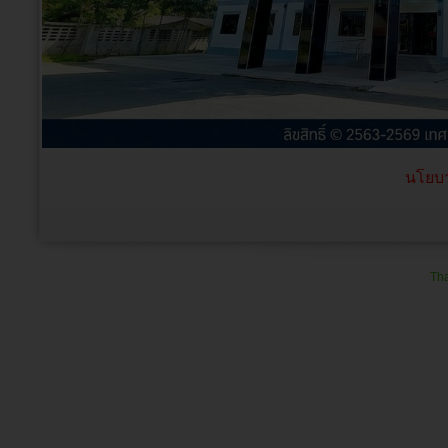
นโยบา
Tha