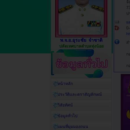
จ
7
ป
s
0
h
พ.จ.อ.อุระชัย จำชาติ
ส
ปลัดเทศบาลตำบลทุ่งน้อย
ก
ก
หน้าหลัก
ประวัติและตราสัญลักษณ์
วิสัยทัศน์
ข้อมูลทั่วไป
แผนที่มุมมองถนน